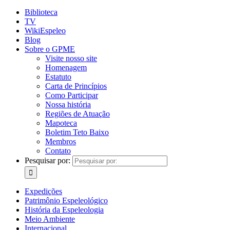
Biblioteca
TV
WikiEspeleo
Blog
Sobre o GPME
Visite nosso site
Homenagem
Estatuto
Carta de Princípios
Como Participar
Nossa história
Regiões de Atuação
Mapoteca
Boletim Teto Baixo
Membros
Contato
Pesquisar por:
Expedições
Patrimônio Espeleológico
História da Espeleologia
Meio Ambiente
Internacional