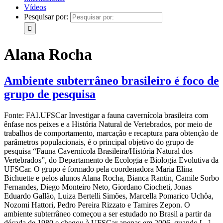
Vídeos
Pesquisar por:
Alana Rocha
Ambiente subterrâneo brasileiro é foco de
grupo de pesquisa
Fonte: FAI.UFSCar Investigar a fauna cavernícola brasileira com
ênfase nos peixes e a História Natural de Vertebrados, por meio de
trabalhos de comportamento, marcação e recaptura para obtenção de
parâmetros populacionais, é o principal objetivo do grupo de
pesquisa “Fauna Cavernícola Brasileira/História Natural dos
Vertebrados”, do Departamento de Ecologia e Biologia Evolutiva da
UFSCar. O grupo é formado pela coordenadora Maria Elina
Bichuette e pelos alunos Alana Rocha, Bianca Rantin, Camile Sorbo
Fernandes, Diego Monteiro Neto, Giordano Ciocheti, Jonas
Eduardo Gallão, Luiza Bertelli Simões, Marcella Pomarico Uchôa,
Nozomi Hattori, Pedro Pereira Rizzato e Tamires Zepon. O
ambiente subterrâneo começou a ser estudado no Brasil a partir da
década de 1980 e chegou à UFSCar apenas em 2006, quando [...]