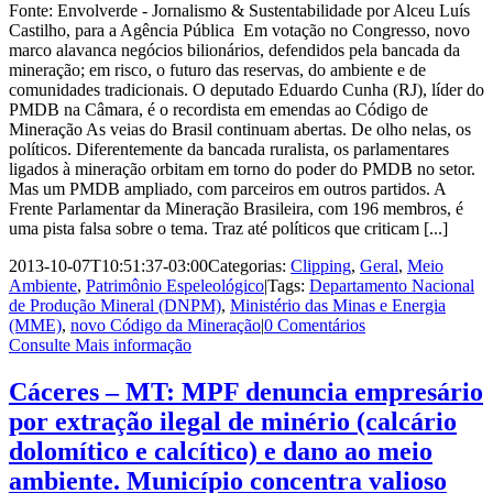
Fonte: Envolverde - Jornalismo & Sustentabilidade por Alceu Luís
Castilho, para a Agência Pública Em votação no Congresso, novo
marco alavanca negócios bilionários, defendidos pela bancada da
mineração; em risco, o futuro das reservas, do ambiente e de
comunidades tradicionais. O deputado Eduardo Cunha (RJ), líder do
PMDB na Câmara, é o recordista em emendas ao Código de
Mineração As veias do Brasil continuam abertas. De olho nelas, os
políticos. Diferentemente da bancada ruralista, os parlamentares
ligados à mineração orbitam em torno do poder do PMDB no setor.
Mas um PMDB ampliado, com parceiros em outros partidos. A
Frente Parlamentar da Mineração Brasileira, com 196 membros, é
uma pista falsa sobre o tema. Traz até políticos que criticam [...]
2013-10-07T10:51:37-03:00
Categorias:
Clipping
,
Geral
,
Meio
Ambiente
,
Patrimônio Espeleológico
|
Tags:
Departamento Nacional
de Produção Mineral (DNPM)
,
Ministério das Minas e Energia
(MME)
,
novo Código da Mineração
|
0 Comentários
Consulte Mais informação
Cáceres – MT: MPF denuncia empresário
por extração ilegal de minério (calcário
dolomítico e calcítico) e dano ao meio
ambiente. Município concentra valioso