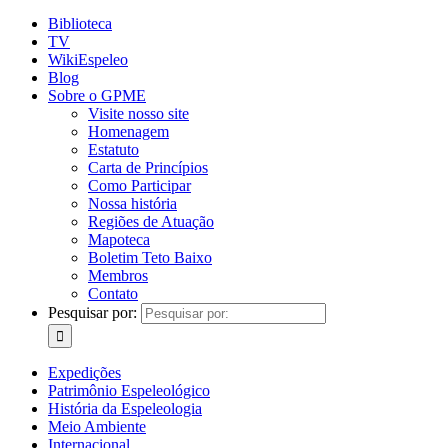
Biblioteca
TV
WikiEspeleo
Blog
Sobre o GPME
Visite nosso site
Homenagem
Estatuto
Carta de Princípios
Como Participar
Nossa história
Regiões de Atuação
Mapoteca
Boletim Teto Baixo
Membros
Contato
Pesquisar por:
Expedições
Patrimônio Espeleológico
História da Espeleologia
Meio Ambiente
Internacional