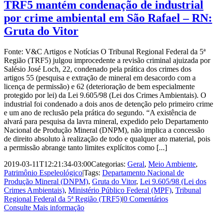
TRF5 mantém condenação de industrial
por crime ambiental em São Rafael – RN:
Gruta do Vitor
Fonte: V&C Artigos e Notícias O Tribunal Regional Federal da 5ª
Região (TRF5) julgou improcedente a revisão criminal ajuizada por
Salésio José Loch, 22, condenado pela prática dos crimes dos
artigos 55 (pesquisa e extração de mineral em desacordo com a
licença de permissão) e 62 (deterioração de bem especialmente
protegido por lei) da Lei 9.605/98 (Lei dos Crimes Ambientais). O
industrial foi condenado a dois anos de detenção pelo primeiro crime
e um ano de reclusão pela prática do segundo. “A existência de
alvará para pesquisa da lavra mineral, expedido pelo Departamento
Nacional de Produção Mineral (DNPM), não implica a concessão
de direito absoluto à realização de todo e qualquer ato material, pois
a permissão abrange tanto limites explícitos como [...]
2019-03-11T12:21:34-03:00
Categorias:
Geral
,
Meio Ambiente
,
Patrimônio Espeleológico
|
Tags:
Departamento Nacional de
Produção Mineral (DNPM)
,
Gruta do Vitor
,
Lei 9.605/98 (Lei dos
Crimes Ambientais)
,
Ministério Público Federal (MPF)
,
Tribunal
Regional Federal da 5ª Região (TRF5)
|
0 Comentários
Consulte Mais informação