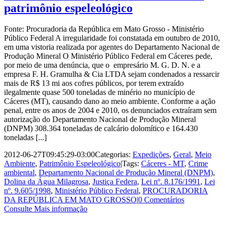
patrimônio espeleológico
Fonte: Procuradoria da República em Mato Grosso - Ministério
Público Federal A irregularidade foi constatada em outubro de 2010,
em uma vistoria realizada por agentes do Departamento Nacional de
Produção Mineral O Ministério Público Federal em Cáceres pede,
por meio de uma denúncia, que o empresário M. G. D. N. e a
empresa F. H. Gramulha & Cia LTDA sejam condenados a ressarcir
mais de R$ 13 mi aos cofres públicos, por terem extraído
ilegalmente quase 500 toneladas de minério no município de
Cáceres (MT), causando dano ao meio ambiente. Conforme a ação
penal, entre os anos de 2004 e 2010, os denunciados extraíram sem
autorização do Departamento Nacional de Produção Mineral
(DNPM) 308.364 toneladas de calcário dolomítico e 164.430
toneladas [...]
2012-06-27T09:45:29-03:00
Categorias:
Expedições
,
Geral
,
Meio
Ambiente
,
Patrimônio Espeleológico
|
Tags:
Cáceres - MT
,
Crime
ambiental
,
Departamento Nacional de Produção Mineral (DNPM)
,
Dolina da Água Milagrosa
,
Justiça Federa
,
Lei nº. 8.176/1991
,
Lei
nº. 9.605/1998
,
Ministério Público Federal
,
PROCURADORIA
DA REPÚBLICA EM MATO GROSSO
|
0 Comentários
Consulte Mais informação