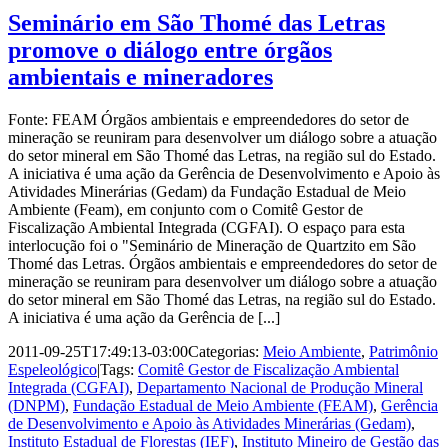
Seminário em São Thomé das Letras
promove o diálogo entre órgãos
ambientais e mineradores
Fonte: FEAM Órgãos ambientais e empreendedores do setor de
mineração se reuniram para desenvolver um diálogo sobre a atuação
do setor mineral em São Thomé das Letras, na região sul do Estado.
A iniciativa é uma ação da Gerência de Desenvolvimento e Apoio às
Atividades Minerárias (Gedam) da Fundação Estadual de Meio
Ambiente (Feam), em conjunto com o Comitê Gestor de
Fiscalização Ambiental Integrada (CGFAI). O espaço para esta
interlocução foi o "Seminário de Mineração de Quartzito em São
Thomé das Letras. Órgãos ambientais e empreendedores do setor de
mineração se reuniram para desenvolver um diálogo sobre a atuação
do setor mineral em São Thomé das Letras, na região sul do Estado.
A iniciativa é uma ação da Gerência de [...]
2011-09-25T17:49:13-03:00
Categorias:
Meio Ambiente
,
Patrimônio
Espeleológico
|
Tags:
Comitê Gestor de Fiscalização Ambiental
Integrada (CGFAI)
,
Departamento Nacional de Produção Mineral
(DNPM)
,
Fundação Estadual de Meio Ambiente (FEAM)
,
Gerência
de Desenvolvimento e Apoio às Atividades Minerárias (Gedam)
,
Instituto Estadual de Florestas (IEF)
,
Instituto Mineiro de Gestão das