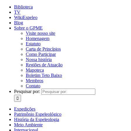
Biblioteca
TV
WikiEspeleo
Blog
Sobre o GPME
Visite nosso site
Homenagem
Estatuto
Carta de Princípios
Como Participar
Nossa história
Regiões de Atuação
Mapoteca
Boletim Teto Baixo
Membros
Contato
Pesquisar por:
Expedições
Patrimônio Espeleológico
História da Espeleologia
Meio Ambiente
Internacional