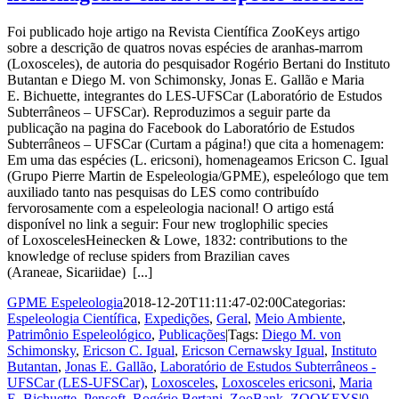
Foi publicado hoje artigo na Revista Científica ZooKeys artigo
sobre a descrição de quatros novas espécies de aranhas-marrom
(Loxosceles), de autoria do pesquisador Rogério Bertani do Instituto
Butantan e Diego M. von Schimonsky, Jonas E. Gallão e Maria
E. Bichuette, integrantes do LES-UFSCar (Laboratório de Estudos
Subterrâneos – UFSCar). Reproduzimos a seguir parte da
publicação na pagina do Facebook do Laboratório de Estudos
Subterrâneos – UFSCar (Curtam a página!) que cita a homenagem:
Em uma das espécies (L. ericsoni), homenageamos Ericson C. Igual
(Grupo Pierre Martin de Espeleologia/GPME), espeleólogo que tem
auxiliado tanto nas pesquisas do LES como contribuído
fervorosamente com a espeleologia nacional! O artigo está
disponível no link a seguir: Four new troglophilic species
of LoxoscelesHeinecken & Lowe, 1832: contributions to the
knowledge of recluse spiders from Brazilian caves
(Araneae, Sicariidae) [...]
GPME Espeleologia
2018-12-20T11:11:47-02:00
Categorias:
Espeleologia Científica
,
Expedições
,
Geral
,
Meio Ambiente
,
Patrimônio Espeleológico
,
Publicações
|
Tags:
Diego M. von
Schimonsky
,
Ericson C. Igual
,
Ericson Cernawsky Igual
,
Instituto
Butantan
,
Jonas E. Gallão
,
Laboratório de Estudos Subterrâneos -
UFSCar (LES-UFSCar)
,
Loxosceles
,
Loxosceles ericsoni
,
Maria
E. Bichuette
,
Pensoft
,
Rogério Bertani
,
ZooBank
,
ZOOKEYS
|
0