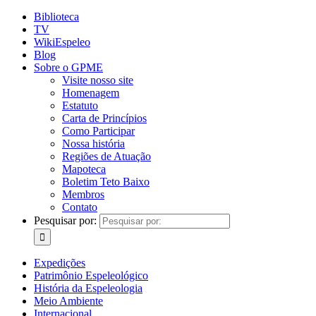
Biblioteca
TV
WikiEspeleo
Blog
Sobre o GPME
Visite nosso site
Homenagem
Estatuto
Carta de Princípios
Como Participar
Nossa história
Regiões de Atuação
Mapoteca
Boletim Teto Baixo
Membros
Contato
Pesquisar por:
Expedições
Patrimônio Espeleológico
História da Espeleologia
Meio Ambiente
Internacional