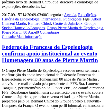
próximo livro de Bernard Chirol que descreve a cronologia de
explorações, descobertas [...]
2017-09-15T14:20:09-03:00
Categorias:
Agenda
,
Expedições
,
História da Espeleologia
,
Internacional
,
Publicações
|
Tags:
Albert
Clement Martin
,
Bernard Chirol
,
Grotte de Jujurieux
,
Groupe
Speleo Hauteville-Lompnes
,
Grupo Pierre Martin de Espeleologia
,
PIerre Martin 80 Anos
|
0 Comentários
Consulte Mais informação
Federação Francesa de Espeleologia
confirma apoio institucional ao evento
Homenagem 80 anos de Pierre Martin
O Grupo Pierre Martin de Espeleologia recebeu nessa semana a
confirmação do apoio institucional da Federação Francesa de
Espeleologia ao evento Homenagem 80 anos de Pierre Martin ,
através de e-mail enviado pela presidente da FFS, Sra. Laurence
Tanguille, por intermédio do Sr. Olivier Vidal, do comitê diretor da
FFS. Recebemos também uma apresentação para o evento sobre a
Grotte de Jujurieux, primeira caverna visitada por Pierre Martin,
preparada pelo Sr. Bernard Chirol do Groupe Speleo Hauteville-
Lompnes, da França. O evento, com perfil informal, vai transcorrer