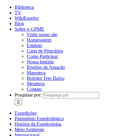
Biblioteca
TV
WikiEspeleo
Blog
Sobre o GPME
Visite nosso site
Homenagem
Estatuto
Carta de Princípios
Como Participar
Nossa história
Regiões de Atuação
Mapoteca
Boletim Teto Baixo
Membros
Contato
Pesquisar por:
Expedições
Patrimônio Espeleológico
História da Espeleologia
Meio Ambiente
Internacional