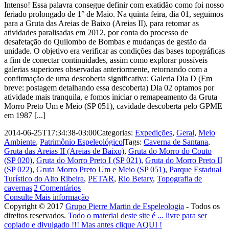
Intenso! Essa palavra consegue definir com exatidão como foi nosso
feriado prolongado de 1° de Maio. Na quinta feira, dia 01, seguimos
para a Gruta das Areias de Baixo (Areias II), para retomar as
atividades paralisadas em 2012, por conta do processo de
desafetação do Quilombo de Bombas e mudanças de gestão da
unidade. O objetivo era verificar as condições das bases topográficas
a fim de conectar continuidades, assim como explorar possíveis
galerias superiores observadas anteriormente, retornando com a
confirmação de uma descoberta significativa: Galeria Dia D (Em
breve: postagem detalhando essa descoberta) Dia 02 optamos por
atividade mais tranquila, e fomos iniciar o remapeamento da Gruta
Morro Preto Um e Meio (SP 051), cavidade descoberta pelo GPME
em 1987 [...]
2014-06-25T17:34:38-03:00
Categorias:
Expedições
,
Geral
,
Meio
Ambiente
,
Patrimônio Espeleológico
|
Tags:
Caverna de Santana
,
Gruta das Areias II (Areias de Baixo)
,
Gruta do Morro do Couto
(SP 020)
,
Gruta do Morro Preto I (SP 021)
,
Gruta do Morro Preto II
(SP 022)
,
Gruta Morro Preto Um e Meio (SP 051)
,
Parque Estadual
Turístico do Alto Ribeira
,
PETAR
,
Rio Betary
,
Topografia de
cavernas
|
2 Comentários
Consulte Mais informação
Copyright © 2017
Grupo Pierre Martin de Espeleologia
- Todos os
direitos reservados.
Todo o material deste site é ... livre para ser
copiado e divulgado !!! Mas antes clique AQUI !