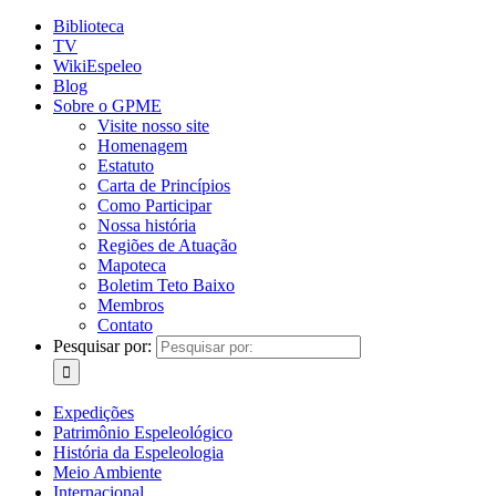
Biblioteca
TV
WikiEspeleo
Blog
Sobre o GPME
Visite nosso site
Homenagem
Estatuto
Carta de Princípios
Como Participar
Nossa história
Regiões de Atuação
Mapoteca
Boletim Teto Baixo
Membros
Contato
Pesquisar por:
Expedições
Patrimônio Espeleológico
História da Espeleologia
Meio Ambiente
Internacional