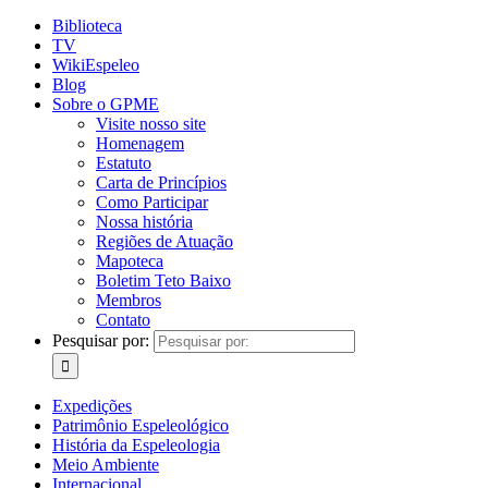
Biblioteca
TV
WikiEspeleo
Blog
Sobre o GPME
Visite nosso site
Homenagem
Estatuto
Carta de Princípios
Como Participar
Nossa história
Regiões de Atuação
Mapoteca
Boletim Teto Baixo
Membros
Contato
Pesquisar por:
Expedições
Patrimônio Espeleológico
História da Espeleologia
Meio Ambiente
Internacional