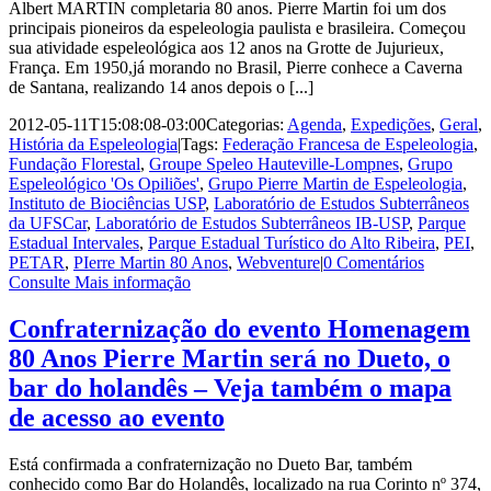
Albert MARTIN completaria 80 anos. Pierre Martin foi um dos
principais pioneiros da espeleologia paulista e brasileira. Começou
sua atividade espeleológica aos 12 anos na Grotte de Jujurieux,
França. Em 1950,já morando no Brasil, Pierre conhece a Caverna
de Santana, realizando 14 anos depois o [...]
2012-05-11T15:08:08-03:00
Categorias:
Agenda
,
Expedições
,
Geral
,
História da Espeleologia
|
Tags:
Federação Francesa de Espeleologia
,
Fundação Florestal
,
Groupe Speleo Hauteville-Lompnes
,
Grupo
Espeleológico 'Os Opiliões'
,
Grupo Pierre Martin de Espeleologia
,
Instituto de Biociências USP
,
Laboratório de Estudos Subterrâneos
da UFSCar
,
Laboratório de Estudos Subterrâneos IB-USP
,
Parque
Estadual Intervales
,
Parque Estadual Turístico do Alto Ribeira
,
PEI
,
PETAR
,
PIerre Martin 80 Anos
,
Webventure
|
0 Comentários
Consulte Mais informação
Confraternização do evento Homenagem
80 Anos Pierre Martin será no Dueto, o
bar do holandês – Veja também o mapa
de acesso ao evento
Está confirmada a confraternização no Dueto Bar, também
conhecido como Bar do Holandês, localizado na rua Corinto nº 374,