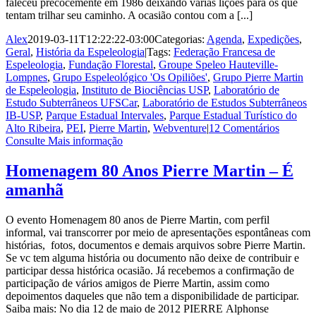
faleceu precocemente em 1986 deixando várias lições para os que
tentam trilhar seu caminho. A ocasião contou com a [...]
Alex
2019-03-11T12:22:22-03:00
Categorias:
Agenda
,
Expedições
,
Geral
,
História da Espeleologia
|
Tags:
Federação Francesa de
Espeleologia
,
Fundação Florestal
,
Groupe Speleo Hauteville-
Lompnes
,
Grupo Espeleológico 'Os Opiliões'
,
Grupo Pierre Martin
de Espeleologia
,
Instituto de Biociências USP
,
Laboratório de
Estudo Subterrâneos UFSCar
,
Laboratório de Estudos Subterrâneos
IB-USP
,
Parque Estadual Intervales
,
Parque Estadual Turístico do
Alto Ribeira
,
PEI
,
Pierre Martin
,
Webventure
|
12 Comentários
Consulte Mais informação
Homenagem 80 Anos Pierre Martin – É
amanhã
O evento Homenagem 80 anos de Pierre Martin, com perfil
informal, vai transcorrer por meio de apresentações espontâneas com
histórias, fotos, documentos e demais arquivos sobre Pierre Martin.
Se vc tem alguma história ou documento não deixe de contribuir e
participar dessa histórica ocasião. Já recebemos a confirmação de
participação de vários amigos de Pierre Martin, assim como
depoimentos daqueles que não tem a disponibilidade de participar.
Saiba mais: No dia 12 de maio de 2012 PIERRE Alphonse