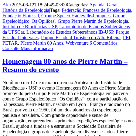
Alex
2015-08-12T18:24:49-03:00
Categorias:
Agenda
,
Geral
,
História da Espeleologia
|
Tags:
Federação Francesa de Espeleologia
,
Fundação Florestal
,
Groupe Speleo Hauteville-Lompnes
,
Grupo
Espeleológico 'Os Opiliões'
,
Grupo Pierre Martin de Espeleologia
,
Instituto de Biociências USP
,
Laboratório de Estudos Subterrâneos
da UFSCar
,
Laboratório de Estudos Subterrâneos IB-USP
,
Parque
Estadual Intervales
,
Parque Estadual Turístico do Alto Ribeira
,
PEI
,
PETAR
,
PIerre Martin 80 Anos
,
Webventure
|
6 Comentários
Consulte Mais informação
Homenagem 80 anos de Pierre Martin –
Resumo do evento
No último dia 12 de maio ocorreu no Anfiteatro do Instituto de
Biociências - USP o evento Homenagem 80 Anos de Pierre Martin,
promovido pelo Grupo Pierre Martin de Espeleologia em parceria
com o Grupo Espeleológico “Os Opiliões”, com a participação de
52 pessoas. Pierre Martin, nascido em Lyon - França e radicado no
Brasil por volta de 1950, foi um dos pioneiros da espeleologia
paulista e brasileira. Com grande capacidade e senso de
organização, empreendeu as primeiras expedições espeleológicas no
Brasil, ajudou a fundar e a estruturar a Sociedade Brasileira de
Espeleologia e grupos de espeleologia em diversos estados. Pierre