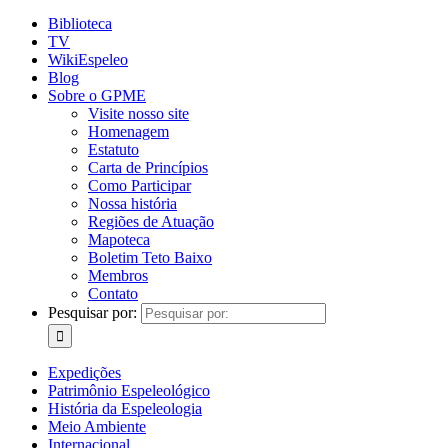
Biblioteca
TV
WikiEspeleo
Blog
Sobre o GPME
Visite nosso site
Homenagem
Estatuto
Carta de Princípios
Como Participar
Nossa história
Regiões de Atuação
Mapoteca
Boletim Teto Baixo
Membros
Contato
Pesquisar por:
Expedições
Patrimônio Espeleológico
História da Espeleologia
Meio Ambiente
Internacional