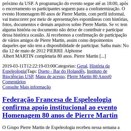
próximo da USP. A programação do evento segue até as 18:00, após
o encerramento os participantes seguem para a confraternização. O
evento Homenagem 80 anos de Pierre Martin, com perfil informal,
vai transcorrer por meio de apresentações espontâneas com histórias,
fotos, documentos e demais arquivos sobre Pierre Martin. Se vc tem
alguma história ou documento não deixe de contribuir e participar
dessa histórica ocasião. Já recebemos a confirmação de participação
de vários amigos de Pierre Martin, assim como depoimentos
daqueles que não tem a disponibilidade de participar. Saiba mais: No
dia 12 de maio de 2012 PIERRE Alphonse
Albert MARTIN completaria 80 anos. Pierre Martin [...]
2019-03-11T12:22:19-03:00
Categorias:
Geral
,
História da
Espeleologia
|
Tags:
Dueto - Bar do Holandês
,
Instituto de
Biociências USP
,
Mapa de acesso
,
PIerre Martin 80 Anos
|
0
Comentários
Consulte Mais informação
Federação Francesa de Espeleologia
confirma apoio institucional ao evento
Homenagem 80 anos de Pierre Martin
O Grupo Pierre Martin de Espeleologia recebeu nessa semana a