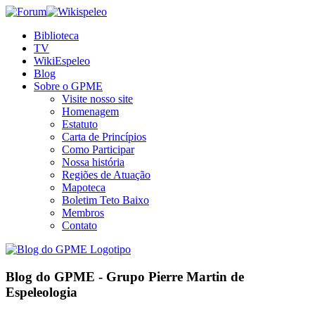
Skip
Facebook
Twitter
Forum
Wikispeleo
to
Biblioteca
content
TV
WikiEspeleo
Blog
Sobre o GPME
Visite nosso site
Homenagem
Estatuto
Carta de Princípios
Como Participar
Nossa história
Regiões de Atuação
Mapoteca
Boletim Teto Baixo
Membros
Contato
Blog do GPME - Grupo Pierre Martin de
Espeleologia