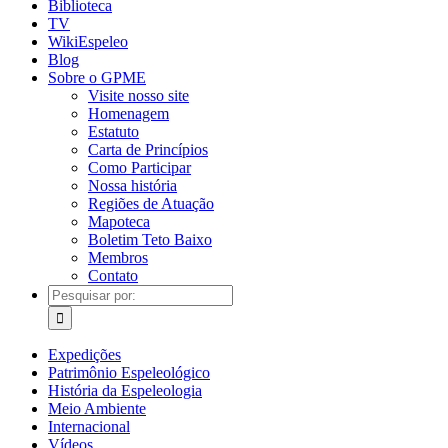
Biblioteca
TV
WikiEspeleo
Blog
Sobre o GPME
Visite nosso site
Homenagem
Estatuto
Carta de Princípios
Como Participar
Nossa história
Regiões de Atuação
Mapoteca
Boletim Teto Baixo
Membros
Contato
Pesquisar
por:
Expedições
Patrimônio Espeleológico
História da Espeleologia
Meio Ambiente
Internacional
Vídeos