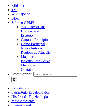
Biblioteca
TV
WikiEspeleo
Blog
Sobre o GPME
Visite nosso site
Homenagem
Estatuto
Carta de Princípios
Como Participar
Nossa história
Regiões de Atuação
Mapoteca
Boletim Teto Baixo
Membros
Contato
Pesquisar por:
Expedições
Patrimônio Espeleológico
História da Espeleologia
Meio Ambiente
Internacional