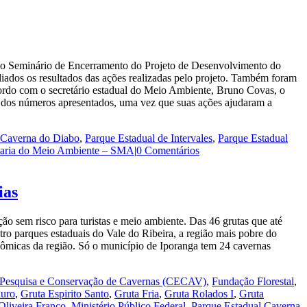
, o Seminário de Encerramento do Projeto de Desenvolvimento do
iados os resultados das ações realizadas pelo projeto. Também foram
 acordo com o secretário estadual do Meio Ambiente, Bruno Covas, o
ém dos números apresentados, uma vez que suas ações ajudaram a
 Caverna do Diabo
,
Parque Estadual de Intervales
,
Parque Estadual
taria do Meio Ambiente – SMA
|
0 Comentários
ias
ção sem risco para turistas e meio ambiente. Das 46 grutas que até
tro parques estaduais do Vale do Ribeira, a região mais pobre do
onômicas da região. Só o município de Iporanga tem 24 cavernas
 Pesquisa e Conservação de Cavernas (CECAV)
,
Fundação Florestal
,
auro
,
Gruta Espirito Santo
,
Gruta Fria
,
Gruta Rolados I
,
Gruta
Oliveira Franco
,
Ministério Público Federal
,
Parque Estadual Caverna