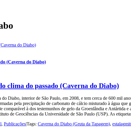
abo
 (Caverna do Diabo)
sado (Caverna do Diabo)
do clima do passado (Caverna do Diabo)
a do Diabo, interior de São Paulo, em 2008, e tem cerca de 600 mil an
formadas pela precipitação de carbonato de cálcio misturado à água que 
ade comparável à dos testemunhos de gelo da Groenlândia e Antártida e 
ituto de Geociências da Universidade de São Paulo (USP). As etiquetas 
l
,
Publicações
|
Tags:
Caverna do Diabo (Gruta da Tapagem)
,
estalagmit