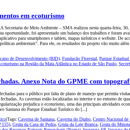
imentos em ecoturismo
 A Secretaria do Meio Ambiente – SMA realizou nesta quarta-feira, 30
a oportunidade, foi apresentado um balanço dos trabalhos e foram aval
 aplicativo para smartphones e tablets, mapas turísticos e website. De
políticas ambientais”. Para ele, os resultados do projeto vão muito al
icano de Desenvolvimento (BID)
,
Fundação Florestal
,
Parque Estadual
coturismo na Região da Mata Atlântica no Estado de São Paulo
,
Secre
fechadas. Anexo Nota do GPME com topograf
fechadas para o público por falta de plano de manejo que permita visita
echadas. As cavernas estão localizadas no interior e no entorno de qua
egularização prejudica o ecoturismo, uma das principais atividades ec
leo Santana do Parque Estadual Turístico do [...]
gico
|
Tags:
Caverna de Santana
,
Caverna do Diabo
,
Centro Nacional de
P 155)
,
Gruta da Casa de Pedra
,
Gruta da Laje Branca
,
Gruta do Minot
 e dos Recursos Naturais Renováveis (Ibama)
,
Iporanga-SP
,
Janayna de 