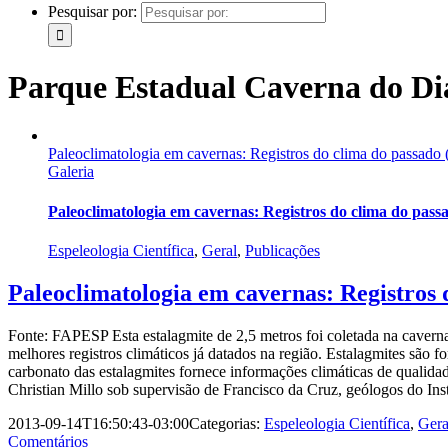
Pesquisar por:
Parque Estadual Caverna do Di
Paleoclimatologia em cavernas: Registros do clima do passado
Galeria
Paleoclimatologia em cavernas: Registros do clima do pas
Espeleologia Científica
,
Geral
,
Publicações
Paleoclimatologia em cavernas: Registros 
Fonte: FAPESP Esta estalagmite de 2,5 metros foi coletada na cavern
melhores registros climáticos já datados na região. Estalagmites são 
carbonato das estalagmites fornece informações climáticas de qualid
Christian Millo sob supervisão de Francisco da Cruz, geólogos do Inst
2013-09-14T16:50:43-03:00
Categorias:
Espeleologia Científica
,
Gera
Comentários