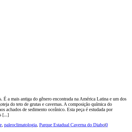
os. É a mais antiga do gênero encontrada na América Latina e um dos
goteja do teto de grutas e cavernas. A composição química do
aos achados de sedimento oceânico. Esta peça é estudada por
[...]
e
,
paleoclimatologia
,
Parque Estadual Caverna do Diabo
|
0