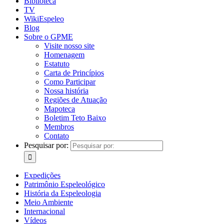
Biblioteca
TV
WikiEspeleo
Blog
Sobre o GPME
Visite nosso site
Homenagem
Estatuto
Carta de Princípios
Como Participar
Nossa história
Regiões de Atuação
Mapoteca
Boletim Teto Baixo
Membros
Contato
Pesquisar por:
Expedições
Patrimônio Espeleológico
História da Espeleologia
Meio Ambiente
Internacional
Vídeos