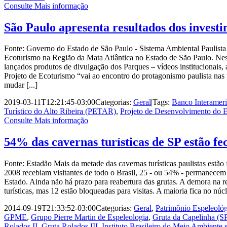
Consulte Mais informação
São Paulo apresenta resultados dos invest
Fonte: Governo do Estado de São Paulo - Sistema Ambiental Paulista
Ecoturismo na Região da Mata Atlântica no Estado de São Paulo. Nest
lançados produtos de divulgação dos Parques – vídeos institucionais,
Projeto de Ecoturismo “vai ao encontro do protagonismo paulista nas 
mudar [...]
2019-03-11T12:21:45-03:00
Categorias:
Geral
|
Tags:
Banco Interamer
Turístico do Alto Ribeira (PETAR)
,
Projeto de Desenvolvimento do E
Consulte Mais informação
54% das cavernas turísticas de SP estão 
Fonte: Estadão Mais da metade das cavernas turísticas paulistas estão 
2008 recebiam visitantes de todo o Brasil, 25 - ou 54% - permanecem f
Estado. Ainda não há prazo para reabertura das grutas. A demora na r
turísticas, mas 12 estão bloqueadas para visitas. A maioria fica no núc
2014-09-19T21:33:52-03:00
Categorias:
Geral
,
Patrimônio Espeleoló
GPME
,
Grupo Pierre Martin de Espeleologia
,
Gruta da Capelinha (S
Rolados II
,
Gruta Rolados III
,
Instituto Brasileiro do Meio Ambiente