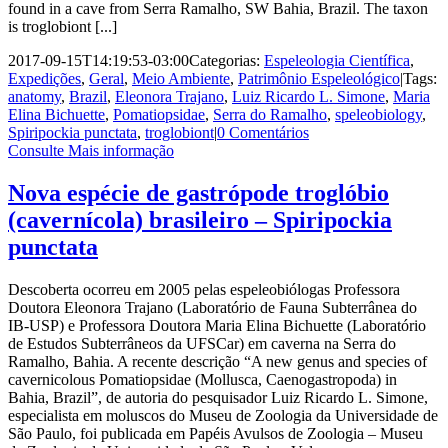
found in a cave from Serra Ramalho, SW Bahia, Brazil. The taxon
is troglobiont [...]
2017-09-15T14:19:53-03:00
Categorias:
Espeleologia Científica
,
Expedições
,
Geral
,
Meio Ambiente
,
Patrimônio Espeleológico
|
Tags:
anatomy
,
Brazil
,
Eleonora Trajano
,
Luiz Ricardo L. Simone
,
Maria
Elina Bichuette
,
Pomatiopsidae
,
Serra do Ramalho
,
speleobiology
,
Spiripockia punctata
,
troglobiont
|
0 Comentários
Consulte Mais informação
Nova espécie de gastrópode troglóbio
(cavernícola) brasileiro – Spiripockia
punctata
Descoberta ocorreu em 2005 pelas espeleobiólogas Professora
Doutora Eleonora Trajano (Laboratório de Fauna Subterrânea do
IB-USP) e Professora Doutora Maria Elina Bichuette (Laboratório
de Estudos Subterrâneos da UFSCar) em caverna na Serra do
Ramalho, Bahia. A recente descrição “A new genus and species of
cavernicolous Pomatiopsidae (Mollusca, Caenogastropoda) in
Bahia, Brazil”, de autoria do pesquisador Luiz Ricardo L. Simone,
especialista em moluscos do Museu de Zoologia da Universidade de
São Paulo, foi publicada em Papéis Avulsos de Zoologia – Museu