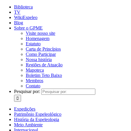
Biblioteca
TV
WikiEspeleo
Blog
Sobre o GPME
Visite nosso site
Homenagem
Estatuto
Carta de Princípios
Como Participar
Nossa história
Regiões de Atuação
Mapoteca
Boletim Teto Baixo
Membros
Contato
Pesquisar por:
Expedições
Patrimônio Espeleológico
História da Espeleologia
Meio Ambiente
Internacional