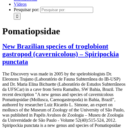
Vídeos
Pesquisar por:
Pomatiopsidae
New Brazilian species of troglobiont
gastropod (cavernicolous) – Spiripockia
punctata
The Discovery was made in 2005 by the speleobiologists Dr.
Eleonora Trajano (Laboratório de Fauna Subterrânea do IB-USP)
and Dr. Maria Elina Bichuette (Laboratório de Estudos Subterrâneos
da UFSCar) in a cave from Serra Ramalho, SW Bahia, Brazil. The
recent description "A new genus and species of cavernicolous
Pomatiopsidae (Mollusca, Caenogastropoda) in Bahia, Brazil",
authored by researcher Luiz Ricardo L. Simone, an expert on
molluscs of the Museum of Zoology of the University of São Paulo,
was published in Papéis Avulsos de Zoologia – Museu de Zoologia
da Universidade de São Paulo - Volume 52(40):515‑524, 2012.
Spiripockia punctata is a new genus and species of Pomatiopsidae