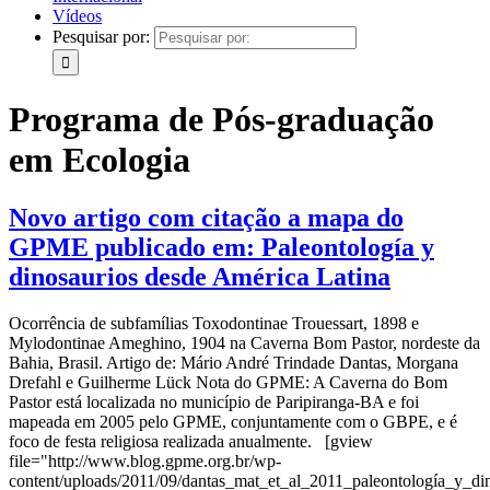
Vídeos
Pesquisar por:
Programa de Pós-graduação
em Ecologia
Novo artigo com citação a mapa do
GPME publicado em: Paleontología y
dinosaurios desde América Latina
Ocorrência de subfamílias Toxodontinae Trouessart, 1898 e
Mylodontinae Ameghino, 1904 na Caverna Bom Pastor, nordeste da
Bahia, Brasil. Artigo de: Mário André Trindade Dantas, Morgana
Drefahl e Guilherme Lück Nota do GPME: A Caverna do Bom
Pastor está localizada no município de Paripiranga-BA e foi
mapeada em 2005 pelo GPME, conjuntamente com o GBPE, e é
foco de festa religiosa realizada anualmente. [gview
file="http://www.blog.gpme.org.br/wp-
content/uploads/2011/09/dantas_mat_et_al_2011_paleontología_y_din