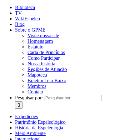
Biblioteca
TV
WikiEspeleo
Blog
Sobre o GPME
Visite nosso site
Homenagem
Estatuto
Carta de Princípios
Como Participar
Nossa história
Regiões de Atuação
Mapoteca
Boletim Teto Baixo
Membros
Contato
Pesquisar por:
Expedições
Patrimônio Espeleológico
História da Espeleologia
Meio Ambiente
Internacional