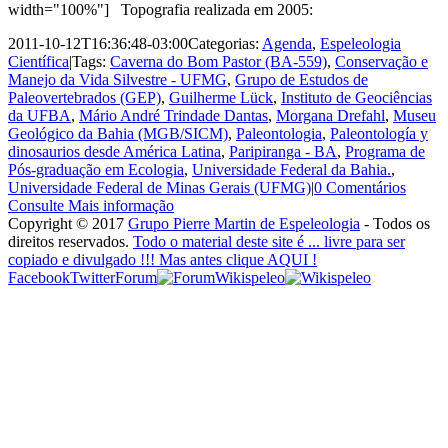
width="100%"] Topografia realizada em 2005:
2011-10-12T16:36:48-03:00
Categorias:
Agenda
,
Espeleologia
Científica
|
Tags:
Caverna do Bom Pastor (BA-559)
,
Conservação e
Manejo da Vida Silvestre - UFMG
,
Grupo de Estudos de
Paleovertebrados (GEP)
,
Guilherme Lück
,
Instituto de Geociências
da UFBA
,
Mário André Trindade Dantas
,
Morgana Drefahl
,
Museu
Geológico da Bahia (MGB/SICM)
,
Paleontologia
,
Paleontología y
dinosaurios desde América Latina
,
Paripiranga - BA
,
Programa de
Pós-graduação em Ecologia
,
Universidade Federal da Bahia.
,
Universidade Federal de Minas Gerais (UFMG)
|
0 Comentários
Consulte Mais informação
Copyright © 2017
Grupo Pierre Martin de Espeleologia
- Todos os
direitos reservados.
Todo o material deste site é ... livre para ser
copiado e divulgado !!! Mas antes clique AQUI !
Facebook
Twitter
Forum
Wikispeleo