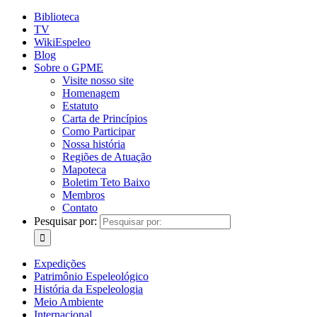
Biblioteca
TV
WikiEspeleo
Blog
Sobre o GPME
Visite nosso site
Homenagem
Estatuto
Carta de Princípios
Como Participar
Nossa história
Regiões de Atuação
Mapoteca
Boletim Teto Baixo
Membros
Contato
Pesquisar por:
Expedições
Patrimônio Espeleológico
História da Espeleologia
Meio Ambiente
Internacional