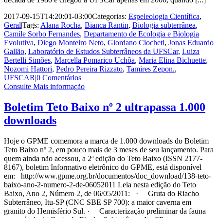
2017-09-15T14:20:01-03:00
Categorias:
Espeleologia Científica
,
Geral
|
Tags:
Alana Rocha
,
Bianca Rantin
,
Biologia subterrânea
,
Camile Sorbo Fernandes
,
Departamento de Ecologia e Biologia
Evolutiva
,
Diego Monteiro Neto
,
Giordano Ciocheti
,
Jonas Eduardo
Gallão
,
Laboratório de Estudos Subterrâneos da UFSCar
,
Luiza
Bertelli Simões
,
Marcella Pomarico Uchôa
,
Maria Elina Bichuette
,
Nozomi Hattori
,
Pedro Pereira Rizzato
,
Tamires Zepon.
,
UFSCAR
|
0 Comentários
Consulte Mais informação
Boletim Teto Baixo nº 2 ultrapassa 1.000
downloads
Hoje o GPME comemora a marca de 1.000 downloads do Boletim
Teto Baixo nº 2, em pouco mais de 3 meses de seu lançamento. Para
quem ainda não acessou, a 2ª edição do Teto Baixo (ISSN 2177-
8167), boletim Informativo eletrônico do GPME, está disponível
em: http://www.gpme.org.br/documentos/doc_download/138-teto-
baixo-ano-2-numero-2-de-06052011 Leia nesta edição do Teto
Baixo, Ano 2, Número 2, de 06/05/2011: · Gruta do Riacho
Subterrâneo, Itu-SP (CNC SBE SP 700): a maior caverna em
granito do Hemisfério Sul. · Caracterização preliminar da fauna