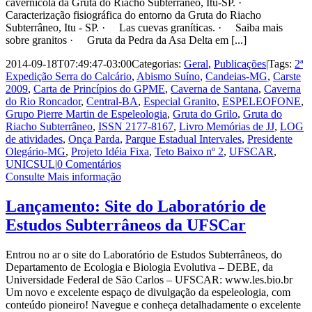
cavernícola da Gruta do Riacho Subterrâneo, Itu-SP. ·
Caracterização fisiográfica do entorno da Gruta do Riacho
Subterrâneo, Itu - SP. · Las cuevas graníticas. · Saiba mais
sobre granitos · Gruta da Pedra da Asa Delta em [...]
2014-09-18T07:49:47-03:00
Categorias:
Geral
,
Publicações
|
Tags:
2ª
Expedição Serra do Calcário
,
Abismo Suíno
,
Candeias-MG
,
Carste
2009
,
Carta de Princípios do GPME
,
Caverna de Santana
,
Caverna
do Rio Roncador
,
Central-BA
,
Especial Granito
,
ESPELEOFONE
,
Grupo Pierre Martin de Espeleologia
,
Gruta do Grilo
,
Gruta do
Riacho Subterrâneo
,
ISSN 2177-8167
,
Livro Memórias de JJ
,
LOG
de atividades
,
Onça Parda
,
Parque Estadual Intervales
,
Presidente
Olegário-MG
,
Projeto Idéia Fixa
,
Teto Baixo nº 2
,
UFSCAR
,
UNICSUL
|
0 Comentários
Consulte Mais informação
Lançamento: Site do Laboratório de
Estudos Subterrâneos da UFSCar
Entrou no ar o site do Laboratório de Estudos Subterrâneos, do
Departamento de Ecologia e Biologia Evolutiva – DEBE, da
Universidade Federal de São Carlos – UFSCAR: www.les.bio.br
Um novo e excelente espaço de divulgação da espeleologia, com
conteúdo pioneiro! Navegue e conheça detalhadamente o excelente