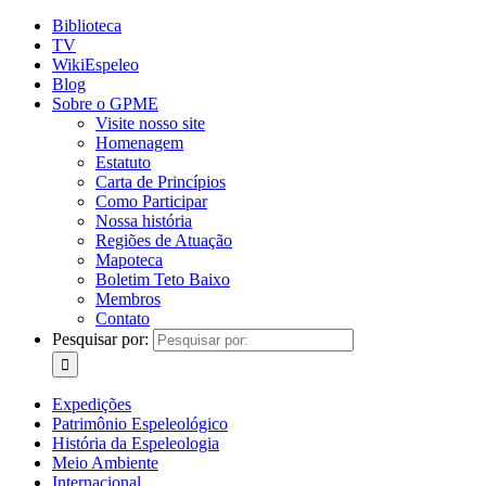
Biblioteca
TV
WikiEspeleo
Blog
Sobre o GPME
Visite nosso site
Homenagem
Estatuto
Carta de Princípios
Como Participar
Nossa história
Regiões de Atuação
Mapoteca
Boletim Teto Baixo
Membros
Contato
Pesquisar por:
Expedições
Patrimônio Espeleológico
História da Espeleologia
Meio Ambiente
Internacional