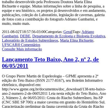
trabalho desenvolvido pela Professora Doutora Maria Elina
Bichuette e equipe. Muitas informações sobre a linha de pesquisa, a
equipe e seu histórico, os projetos já desenvolvidos e em andamento,
publicações, coleção do Laboratório, legislação de cavernas, galeria
de fotos com a contribuição do fotografo Adriano Gambarini, e
muito, muito mais.
2011-08-02T18:57:56-03:00
Categorias:
Geral
|
Tags:
Adriano
Gambarini
,
DEBE
,
Departamento de Ecologia e Biologia Evolutiva
,
Laboratório de Estudos Subterrâneos
,
Maria Elina Bichuette
,
UFSCAR
|
0 Comentários
Consulte Mais informação
Lançamento Teto Baixo, Ano 2, nº 2, de
06/05/2011
O Grupo Pierre Martin de Espeleologia – GPME apresenta a 2ª
edição do Teto Baixo (ISSN 2177-8167), seu Boletim Informativo
eletrônico, disponível em:
http://www.gpme.org.br/documentos/doc_download/138-teto-baixo-
ano-2-numero-2-de-06052011 Leia nesta edição do Teto Baixo, Ano
2, Número 2, de 06/05/2011: Gruta do Riacho Subterrâneo, Itu-SP
(CNC SBE SP 700): a maior caverna em granito do Hemisfério Sul.
Caracterização preliminar da fauna cavernícola da Gruta do Riacho