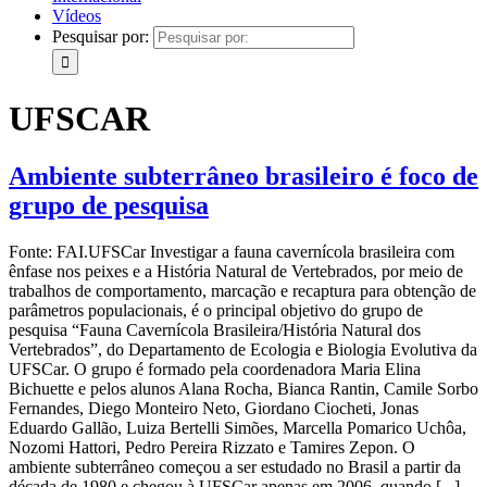
Vídeos
Pesquisar por:
UFSCAR
Ambiente subterrâneo brasileiro é foco de
grupo de pesquisa
Fonte: FAI.UFSCar Investigar a fauna cavernícola brasileira com
ênfase nos peixes e a História Natural de Vertebrados, por meio de
trabalhos de comportamento, marcação e recaptura para obtenção de
parâmetros populacionais, é o principal objetivo do grupo de
pesquisa “Fauna Cavernícola Brasileira/História Natural dos
Vertebrados”, do Departamento de Ecologia e Biologia Evolutiva da
UFSCar. O grupo é formado pela coordenadora Maria Elina
Bichuette e pelos alunos Alana Rocha, Bianca Rantin, Camile Sorbo
Fernandes, Diego Monteiro Neto, Giordano Ciocheti, Jonas
Eduardo Gallão, Luiza Bertelli Simões, Marcella Pomarico Uchôa,
Nozomi Hattori, Pedro Pereira Rizzato e Tamires Zepon. O
ambiente subterrâneo começou a ser estudado no Brasil a partir da
década de 1980 e chegou à UFSCar apenas em 2006, quando [...]