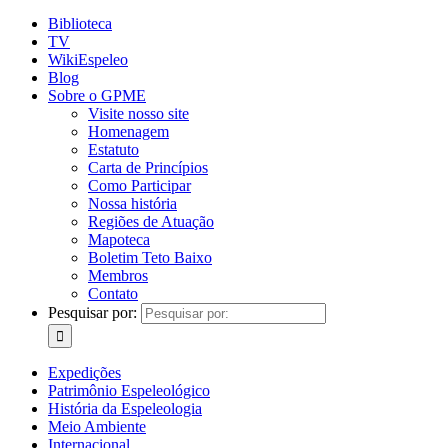
Biblioteca
TV
WikiEspeleo
Blog
Sobre o GPME
Visite nosso site
Homenagem
Estatuto
Carta de Princípios
Como Participar
Nossa história
Regiões de Atuação
Mapoteca
Boletim Teto Baixo
Membros
Contato
Pesquisar por:
Expedições
Patrimônio Espeleológico
História da Espeleologia
Meio Ambiente
Internacional